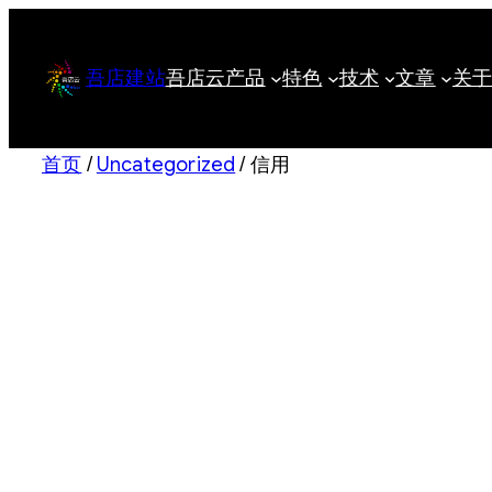
跳
至
吾店建站
吾店云
产品
特色
技术
文章
关
内
容
首页
/
Uncategorized
/ 信用