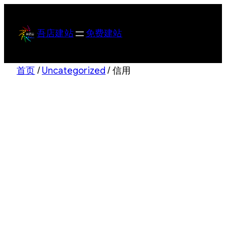
跳
至
吾店建站
免费建站
内
容
首页
/
Uncategorized
/ 信用