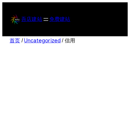
跳
至
吾店建站
免费建站
内
容
首页
/
Uncategorized
/ 信用