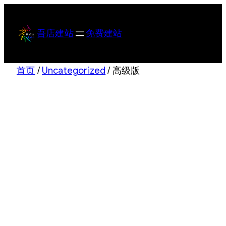
跳
至
吾店建站
免费建站
内
容
首页
/
Uncategorized
/ 高级版